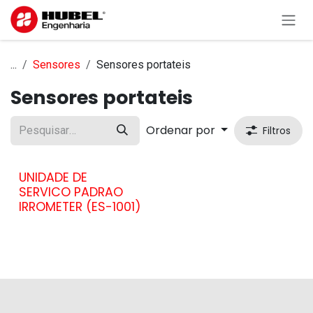
Pular para o conteúdo
...
Sensores
Sensores portateis
Sensores portateis
Ordenar por
Filtros
UNIDADE DE
SERVICO PADRAO
IRROMETER (ES-1001)