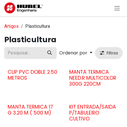
Pular para o conteúdo
Artigos
Plasticultura
Plasticultura
Ordenar por
Filtros
CLIP PVC DOBLE 2.50
MANTA TERMICA
METROS
NEED.R MULTICOLOR
300G 220CM
MANTA TERMICA 17
KIT ENTRADA/SAIDA
G 3.20 M ( 500 M)
P/TABULEIRO
CULTIVO