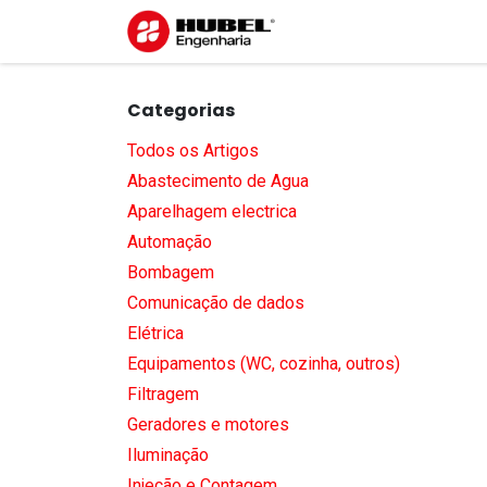
Pular para o conteúdo
Início
Sobre nós
S
Categorias
Todos os Artigos
Abastecimento de Agua
Aparelhagem electrica
Automação
Bombagem
Comunicação de dados
Elétrica
Equipamentos (WC, cozinha, outros)
Filtragem
Geradores e motores
Iluminação
Injeção e Contagem