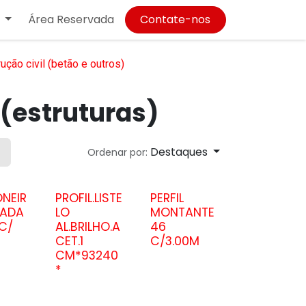
Área Reservada
Contate-nos
ução civil (betão e outros)
 (estruturas)
Destaques
Ordenar por:
NEIR
PROFIL.LISTE
PERFIL
CADA
LO
MONTANTE
C/
AL.BRILHO.A
46
CET.1
C/3.00M
CM*93240
*