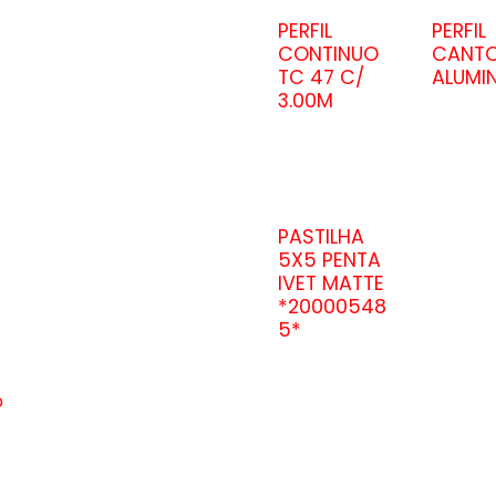
PERFIL
PERFIL
CONTINUO
CANT
TC 47 C/
ALUMI
3.00M
PASTILHA
5X5 PENTA
IVET MATTE
*20000548
5*
o