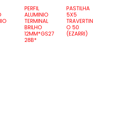
PERFIL
PASTILHA
O
ALUMINIO
5X5
NIO
TERMINAL
TRAVERTIN
BRILHO
O 50
12MM*GS27
(EZARRI)
28B*