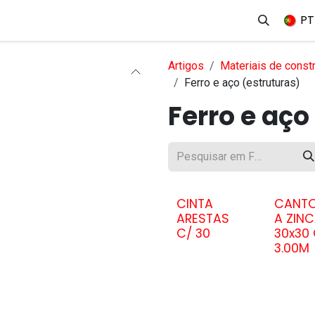
erviços
Produtos
Mercados
Ajuda
Empregos
PT
Artigos
Materiais de constr
Ferro e aço (estruturas)
Ferro e aço
CINTA
CANTO
ARESTAS
A ZIN
C/ 30
30x30 
3.00M