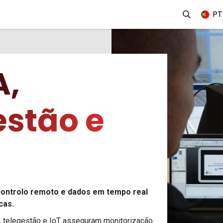
erviços
Produtos
Mercados
Ajuda
Empregos
PT
,
estão e
 controlo remoto e dados em tempo real
cas.
telegestão e IoT asseguram monitorização