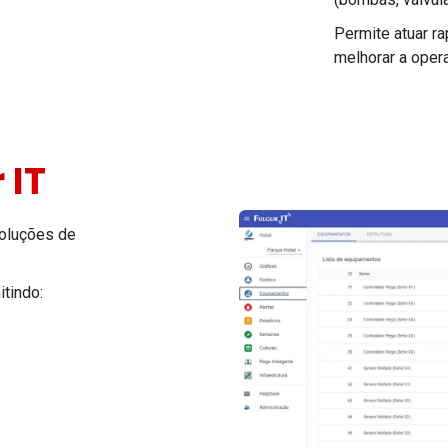
Permite atuar r
melhorar a opera
 IT
soluções de
itindo: