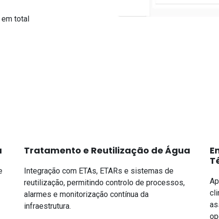
 em total
a
Tratamento e Reutilização de Água
E
T
e
Integração com ETAs, ETARs e sistemas de
Ap
reutilização, permitindo controlo de processos,
cl
alarmes e monitorização contínua da
as
infraestrutura.
op