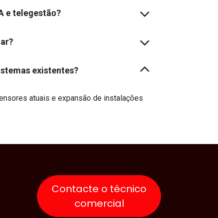
 e telegestão?
nar?
istemas existentes?
sensores atuais e expansão de instalações
Contacte o técnico
comercial