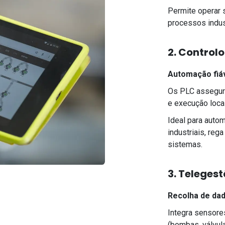
Permite operar
processos indust
2. Control
Automação fiáv
Os PLC assegura
e execução loca
Ideal para auto
industriais, reg
sistemas.
3. Telegest
Recolha de da
Integra sensore
(bombas, válvula