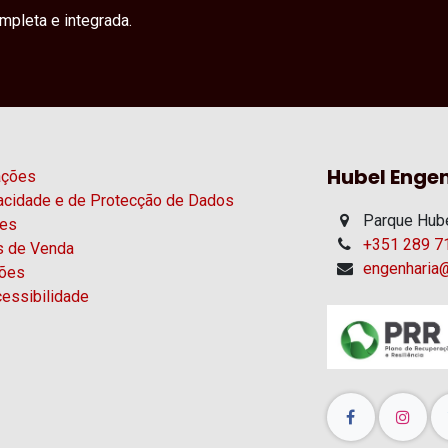
pleta e integrada.
Hubel Engen
ações
vacidade e de Protecção de Dados
Parque Hube
ies
+351 289 71
s de Venda
engenharia@
ções
essibilidade