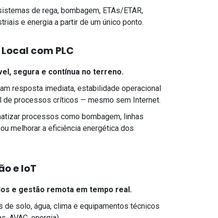
 sistemas de rega, bombagem, ETAs/ETAR,
riais e energia a partir de um único ponto.
o Local com PLC
el, segura e contínua no terreno.
m resposta imediata, estabilidade operacional
l de processos críticos — mesmo sem Internet.
matizar processos como bombagem, linhas
a ou melhorar a eficiência energética dos
ão e IoT
dos e gestão remota em tempo real.
s de solo, água, clima e equipamentos técnicos
s, AVAC, energia).