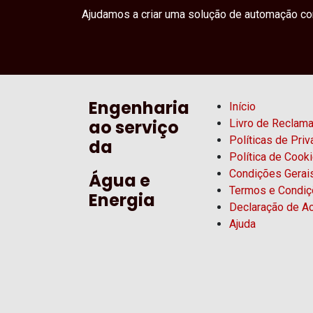
Ajudamos a criar uma solução de automação com
Engenharia
Início
ao serviço
Livro de Reclam
Políticas de Pri
da
Política de Cook
Condições Gerai
Água e
Termos e Condi
Energia
Declaração de Ac
Ajuda