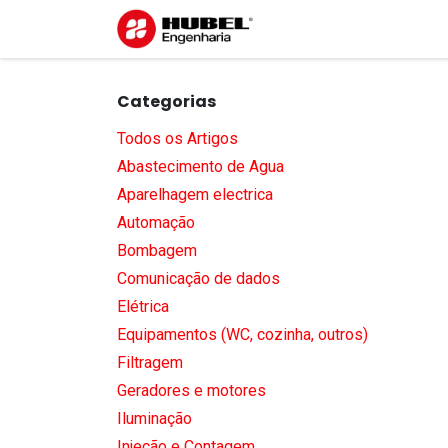
Pular para o conteúdo
Início
Sobre nós
S
Categorias
Todos os Artigos
Abastecimento de Agua
Aparelhagem electrica
Automação
Bombagem
Comunicação de dados
Elétrica
Equipamentos (WC, cozinha, outros)
Filtragem
Geradores e motores
Iluminação
Injeção e Contagem