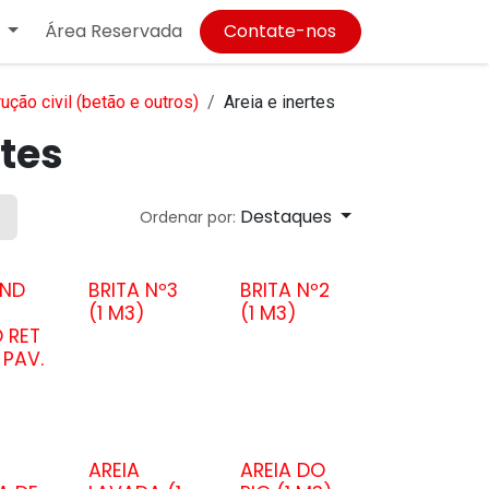
Área Reservada
Contate-nos
ução civil (betão e outros)
Areia e inertes
rtes
Destaques
Ordenar por:
ND
BRITA Nº3
BRITA Nº2
(1 M3)
(1 M3)
 RET
 PAV.
AREIA
AREIA DO