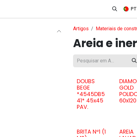
erviços
Produtos
Mercados
Ajuda
Empregos
PT
Artigos
Materiais de constr
Areia e ine
DOUBS
DIAMO
BEGE
GOLD
*4545DB5
POLIDO
41* 45x45
60x120
PAV.
BRITA Nº1 (1
AREIA