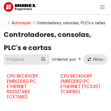
Pular para o conteúdo
...
Automação
Controladores, consolas, PLC's e cartas
Controladores, consolas,
PLC's e cartas
Ordenar por
Filtros
CPU BECKHOFF
CPU BECKHOFF
EMBEDDED PC
EMBEDDED PC
ETHERNET
ETHERNET (TC3:20)
RS232/485
(CX8190)
(CX7080)