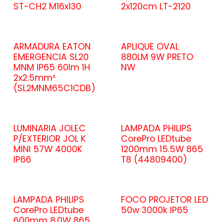
ST-CH2 M16x130
2x120cm LT-2120
ARMADURA EATON
APLIQUE OVAL
EMERGENCIA SL20
880LM 9W PRETO
MNM IP65 60lm 1H
NW
2x2.5mm²
(SL2MNM65C1CDB)
LUMINARIA JOLEC
LAMPADA PHILIPS
P/EXTERIOR JOL K
CorePro LEDtube
MINI 57W 4000K
1200mm 15.5W 865
IP66
T8 (44809400)
LAMPADA PHILIPS
FOCO PROJETOR LED
CorePro LEDtube
50w 3000k IP65
600mm 8.0W 865