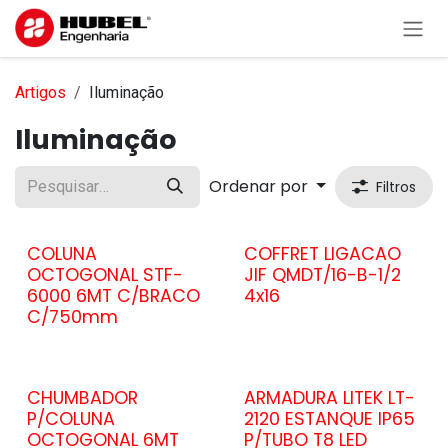
Pular para o conteúdo
Artigos
Iluminação
Iluminação
Ordenar por
Filtros
COLUNA
COFFRET LIGACAO
OCTOGONAL STF-
JIF QMDT/16-B-1/2
6000 6MT C/BRACO
4x16
C/750mm
CHUMBADOR
ARMADURA LITEK LT-
P/COLUNA
2120 ESTANQUE IP65
OCTOGONAL 6MT
P/TUBO T8 LED