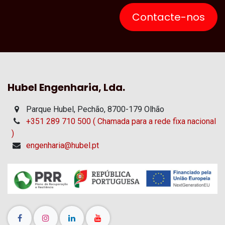
Contacte-nos
Hubel Engenharia, Lda.
Parque Hubel, Pechão, 8700-179 Olhão
+351 289 710 500 ( Chamada para a rede fixa nacional
)
engenharia@hubel.pt