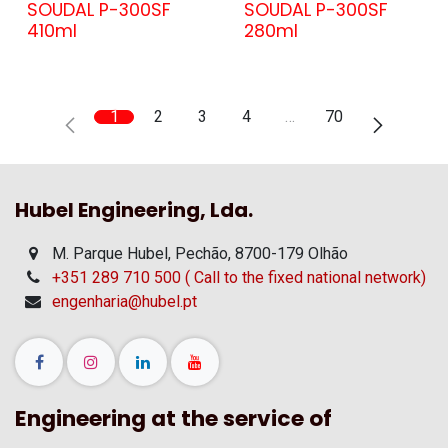
SOUDAL P-300SF
SOUDAL P-300SF
410ml
280ml
1
2
3
4
…
70
Hubel Engineering, Lda.
M. Parque Hubel, Pechão, 8700-179 Olhão
+351 289 710 500 ( Call to the fixed national network)
engenharia@hubel.pt
Engineering at the service of