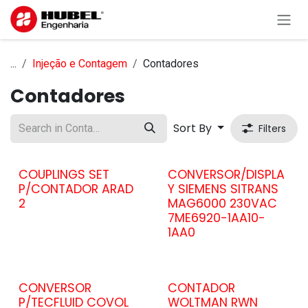
Skip to Content
...
Injeção e Contagem
Contadores
Contadores
Sort By
Filters
COUPLINGS SET
CONVERSOR/DISPLA
P/CONTADOR ARAD
Y SIEMENS SITRANS
2
MAG6000 230VAC
7ME6920-1AA10-
1AA0
CONVERSOR
CONTADOR
P/TECFLUID COVOL
WOLTMAN RWN