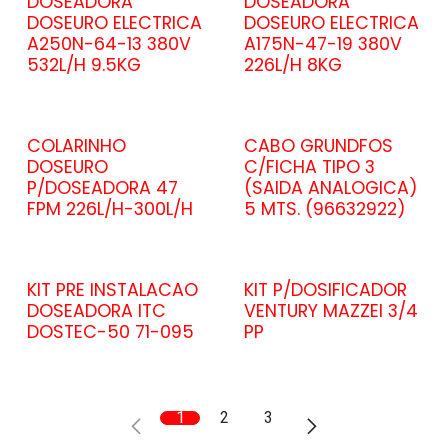
DOSEADORA
DOSEADORA
DOSEURO ELECTRICA
DOSEURO ELECTRICA
A250N-64-13 380V
A175N-47-19 380V
532L/H 9.5KG
226L/H 8KG
COLARINHO
CABO GRUNDFOS
DOSEURO
C/FICHA TIPO 3
P/DOSEADORA 47
(SAIDA ANALOGICA)
FPM 226L/H-300L/H
5 MTS. (96632922)
KIT PRE INSTALACAO
KIT P/DOSIFICADOR
DOSEADORA ITC
VENTURY MAZZEI 3/4
DOSTEC-50 71-095
PP
1
2
3