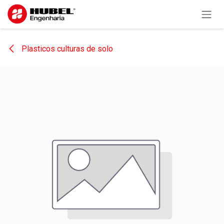
Pular para o conteúdo
Plasticos culturas de solo