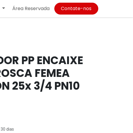
Área Reservada
Contate-nos
OR PP ENCAIXE
ROSCA FEMEA
DN 25x 3/4 PN10
 30 dias