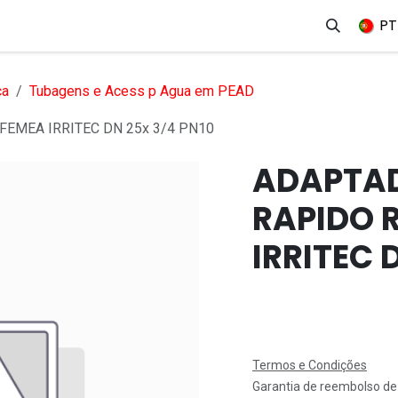
erviços
Produtos
Mercados
Ajuda
Empregos
PT
ca
Tubagens e Acess p Agua em PEAD
EMEA IRRITEC DN 25x 3/4 PN10
ADAPTAD
RAPIDO 
IRRITEC 
Termos e Condições
Garantia de reembolso de