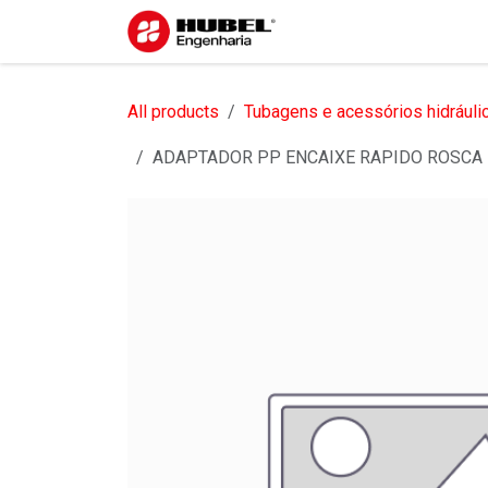
Pular para o conteúdo
Início
Sobre nós
S
All products
Tubagens e acessórios hidráuli
ADAPTADOR PP ENCAIXE RAPIDO ROSCA F