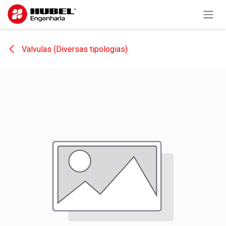
Pular para o conteúdo
Valvulas (Diversas tipologias)