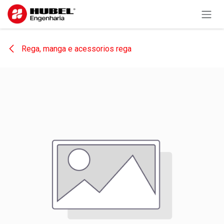
Pular para o conteúdo
Rega, manga e acessorios rega