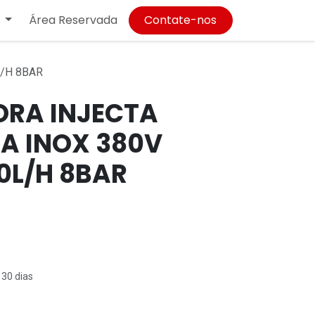
Área Reservada
Contate-nos
L/H 8BAR
RA INJECTA
CA INOX 380V
0L/H 8BAR
 30 dias