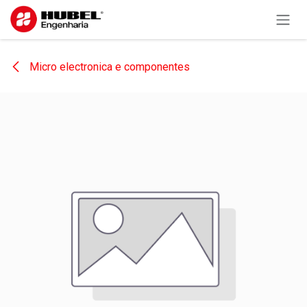
Pular para o conteúdo
Micro electronica e componentes