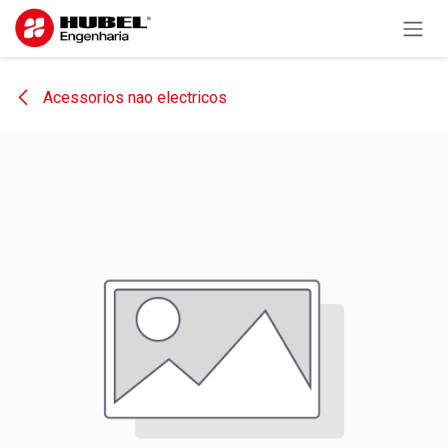
Pular para o conteúdo
Acessorios nao electricos