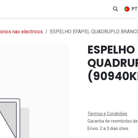
erviços
Produtos
Mercados
Ajuda
Empregos
PT
rios nao electricos
ESPELHO EFAPEL QUADRUPLO BRANCO
ESPELHO 
QUADRU
(90940K
Termos e Condições
Garantia de reembolso de
Envio: 2 a 3 dias úteis