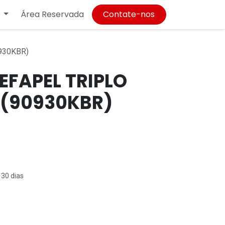
Área Reservada
Contate-nos
930KBR)
EFAPEL TRIPLO
(90930KBR)
 30 dias