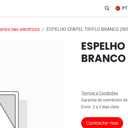
erviços
Produtos
Mercados
Ajuda
Empregos
PT
rios nao electricos
ESPELHO EFAPEL TRIPLO BRANCO (90
ESPELHO 
BRANCO 
Termos e Condições
Garantia de reembolso de
Envio: 2 a 3 dias úteis
Contacte-nos