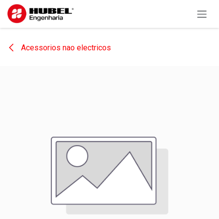
Pular para o conteúdo
Acessorios nao electricos