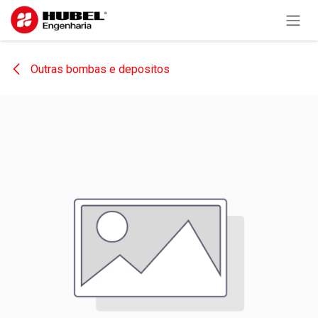
Pular para o conteúdo
Outras bombas e depositos