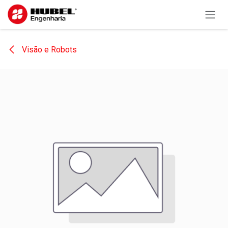
Pular para o conteúdo
Visão e Robots