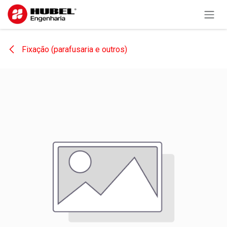
Pular para o conteúdo
Fixação (parafusaria e outros)