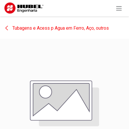
Pular para o conteúdo
Tubagens e Acess p Agua em Ferro, Aço, outros