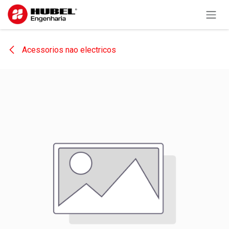
Pular para o conteúdo
Acessorios nao electricos