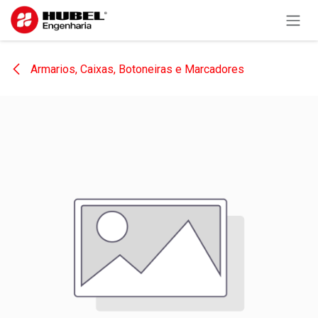
Pular para o conteúdo
Armarios, Caixas, Botoneiras e Marcadores