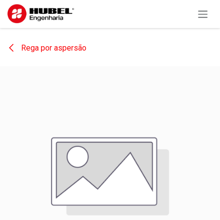
Pular para o conteúdo
Rega por aspersão