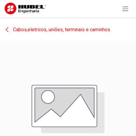
Pular para o conteúdo
Cabos,eletricos, uniões, terminais e caminhos