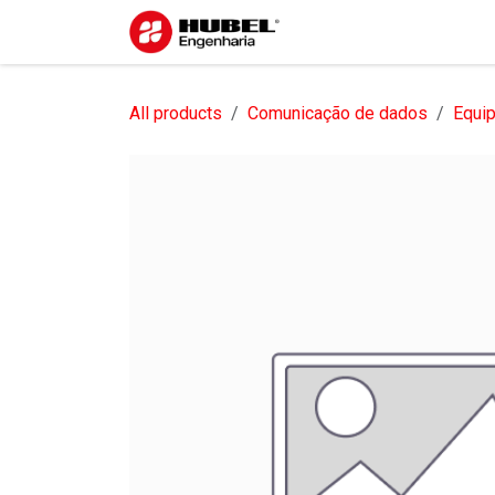
Pular para o conteúdo
Início
Sobre nós
S
All products
Comunicação de dados
Equi