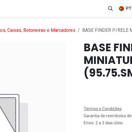
erviços
Produtos
Mercados
Ajuda
Empregos
PT
os, Caixas, Botoneiras e Marcadores
BASE FINDER P/RELE M
BASE FIN
MINIATU
(95.75.S
Termos e Condições
Garantia de reembolso de
Envio: 2 a 3 dias úteis