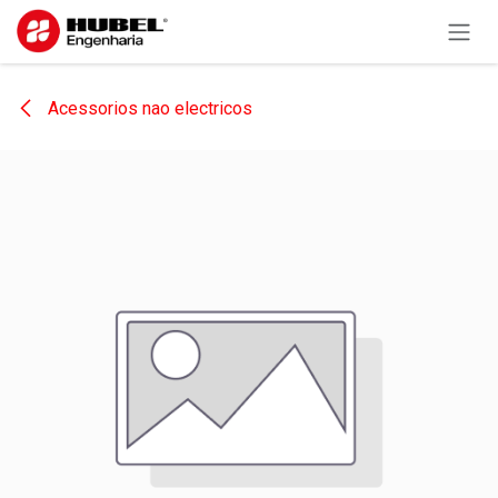
Pular para o conteúdo
Acessorios nao electricos