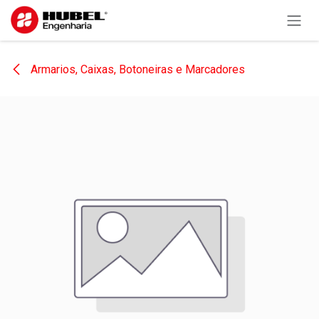
Pular para o conteúdo
Armarios, Caixas, Botoneiras e Marcadores