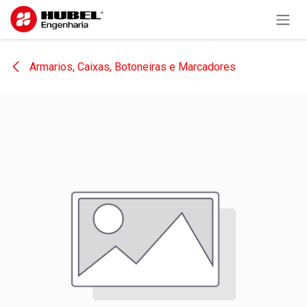
Pular para o conteúdo
Armarios, Caixas, Botoneiras e Marcadores