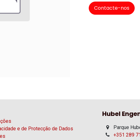
Contacte-nos
Hubel Engen
ações
Parque Hube
vacidade e de Protecção de Dados
+351 289 71
ies