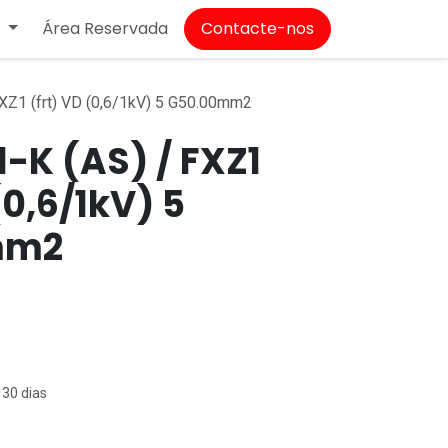
Área Reservada
Contacte-nos
T
XZ1 (frt) VD (0,6/1kV) 5 G50.00mm2
-K (AS) / FXZ1
(0,6/1kV) 5
mm2
 30 dias