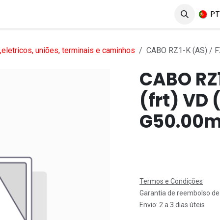
erviços
Produtos
Mercados
Ajuda
Empregos
P
eletricos, uniões, terminais e caminhos
CABO RZ1-K (AS) / F
CABO RZ1
(frt) VD 
G50.00
Termos e Condições
Garantia de reembolso de
Envio: 2 a 3 dias úteis