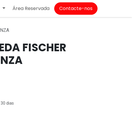
Área Reservada
Contacte-nos
T
INZA
EDA FISCHER
INZA
 30 dias