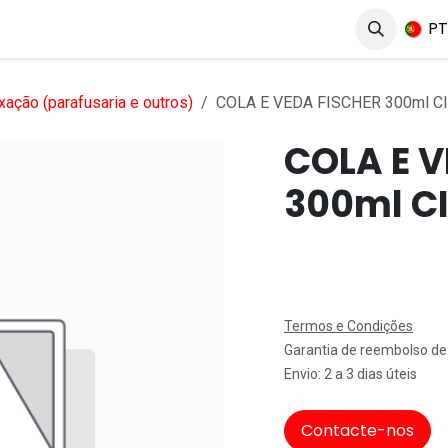
erviços
Produtos
Mercados
Ajuda
Empregos
P
xação (parafusaria e outros)
COLA E VEDA FISCHER 300ml C
COLA E V
300ml C
Termos e Condições
Garantia de reembolso de
Envio: 2 a 3 dias úteis
Contacte-nos