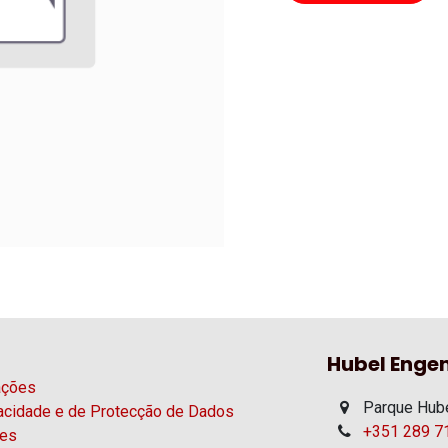
Hubel Engen
ações
Parque Hube
vacidade e de Protecção de Dados
+351 289 71
ies