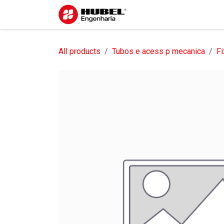
Pular para o conteúdo
Início
Sobre nós
S
All products
Tubos e acess p mecanica
Fi