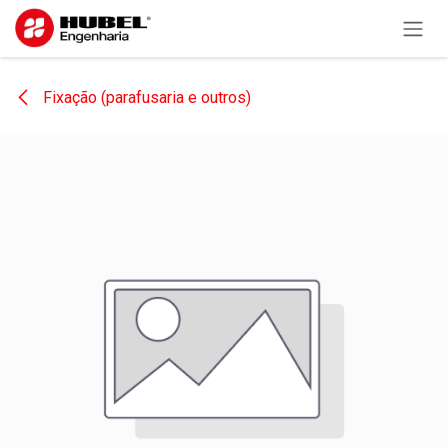
Pular para o conteúdo
Fixação (parafusaria e outros)