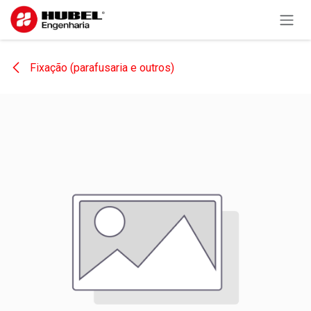
Pular para o conteúdo
Fixação (parafusaria e outros)