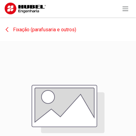
Pular para o conteúdo
Fixação (parafusaria e outros)