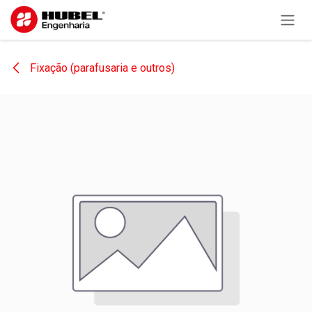
Pular para o conteúdo
Fixação (parafusaria e outros)