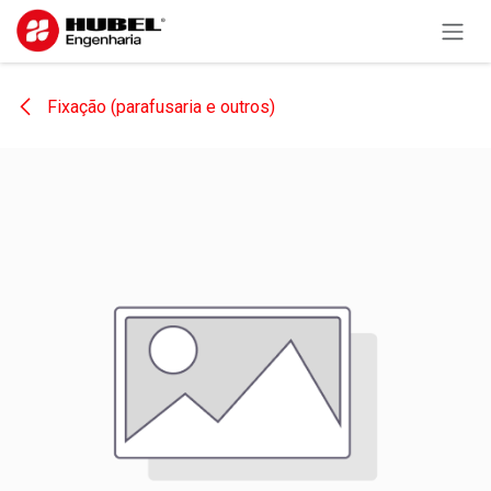
Pular para o conteúdo
Fixação (parafusaria e outros)