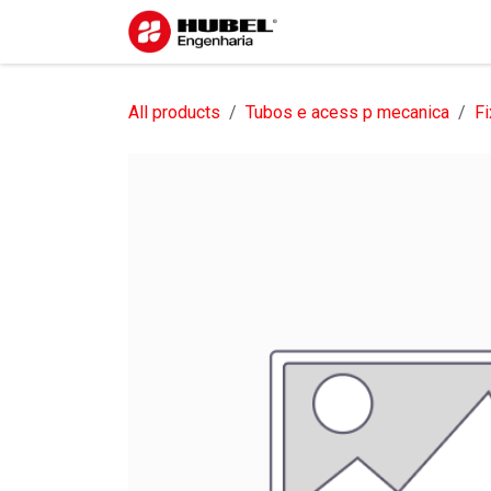
Pular para o conteúdo
Início
Sobre nós
S
All products
Tubos e acess p mecanica
Fi