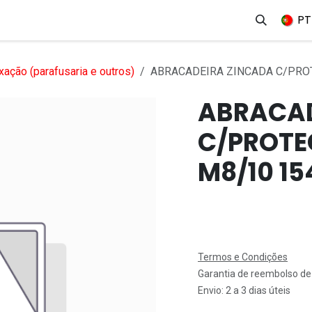
erviços
Produtos
Mercados
Ajuda
Empregos
PT
xação (parafusaria e outros)
ABRACADEIRA ZINCADA C/PRO
ABRACAD
C/PROT
M8/10 1
Termos e Condições
Garantia de reembolso de
Envio: 2 a 3 dias úteis