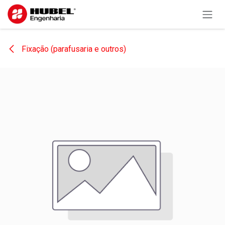
Pular para o conteúdo
Fixação (parafusaria e outros)