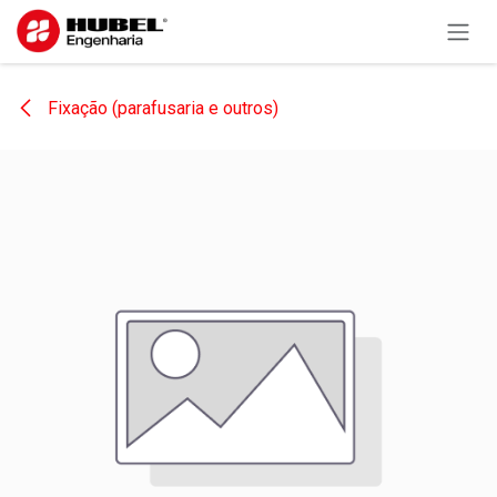
Pular para o conteúdo
Fixação (parafusaria e outros)