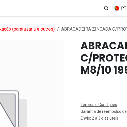
erviços
Produtos
Mercados
Ajuda
Empregos
PT
xação (parafusaria e outros)
ABRACADEIRA ZINCADA C/PRO
ABRACAD
C/PROT
M8/10 1
Termos e Condições
Garantia de reembolso de
Envio: 2 a 3 dias úteis