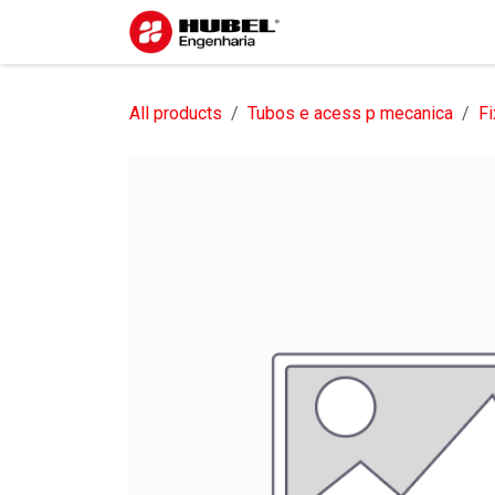
Pular para o conteúdo
Início
Sobre nós
S
All products
Tubos e acess p mecanica
Fi