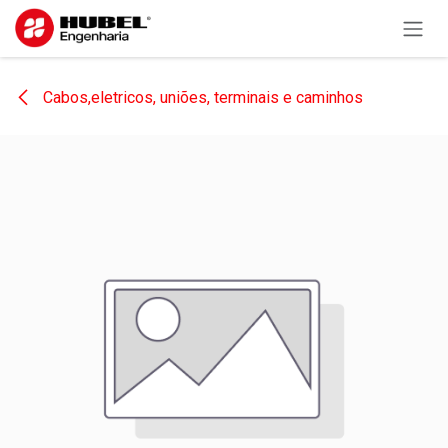
Pular para o conteúdo
Cabos,eletricos, uniões, terminais e caminhos