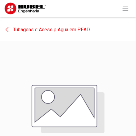
Pular para o conteúdo
Tubagens e Acess p Agua em PEAD