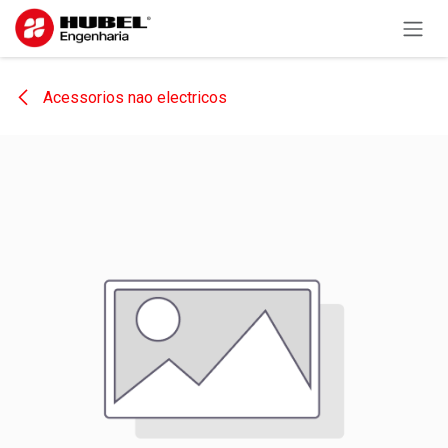
Pular para o conteúdo
Acessorios nao electricos