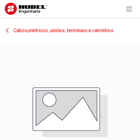
Pular para o conteúdo
Cabos,eletricos, uniões, terminais e caminhos