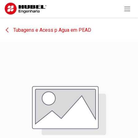
Pular para o conteúdo
Tubagens e Acess p Agua em PEAD